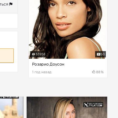
ться
53958
50
Розарио Доусон
1 год назад
88%