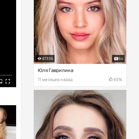
87356
64
Юля Гаврилина
11 месяцев назад
63%