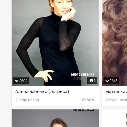
2504
6
2648
Алена Бабенко (актриса)
украинка
2 года назад
50%
2 года наз