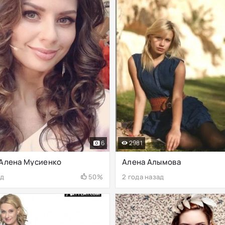
6
2981
 Алена Мусиенко
Алена Алымова
ад
50%
2 года назад