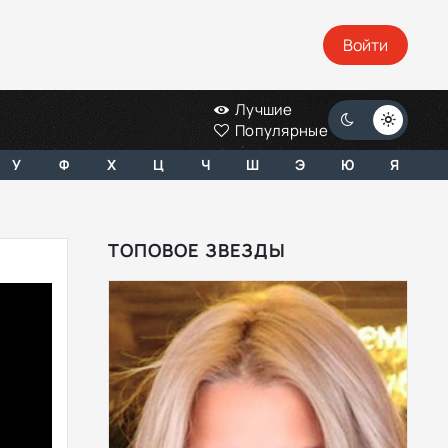
Войти
Лучшие
Популярные
У
Ф
Х
Ц
Ч
Ш
Э
Ю
Я
ТОПОВОЕ ЗВЕЗДЫ