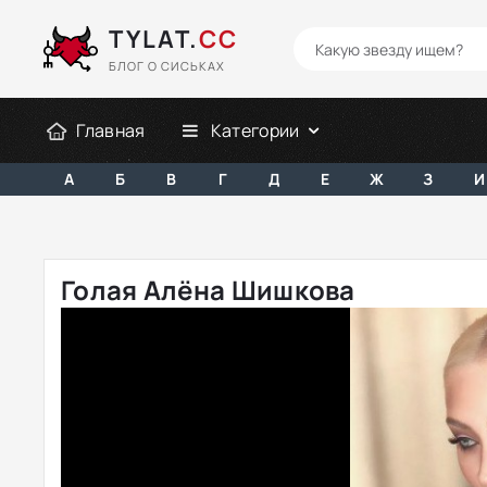
TYLAT.
CC
БЛОГ О СИСЬКАХ
Главная
Категории
А
Б
В
Г
Д
Е
Ж
З
И
Голая Алёна Шишкова