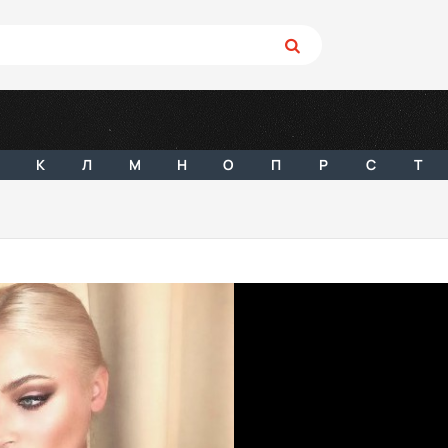
К
Л
М
Н
О
П
Р
С
Т