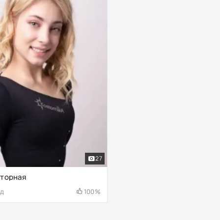
27
сторная
ад
100%