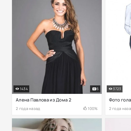
1434
6
3723
Алена Павлова из Дома 2
Фото гол
2 года назад
100%
2 года наз