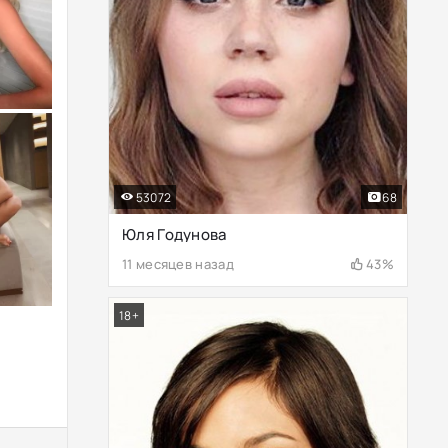
53072
68
Юля Годунова
11 месяцев назад
43%
18+