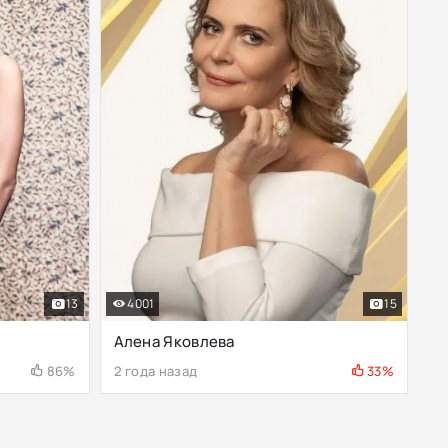
13
4001
15
Алена Яковлева
86%
2 года назад
33%