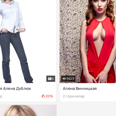
6
5629
ая Алена Дублюк
Алена Винницкая
ад
20%
2 года назад