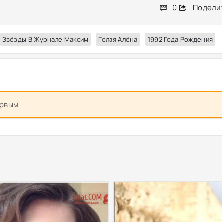
0
Подели
Звёзды В Журнале Максим
Голая Алёна
1992 Года Рождения
ервым