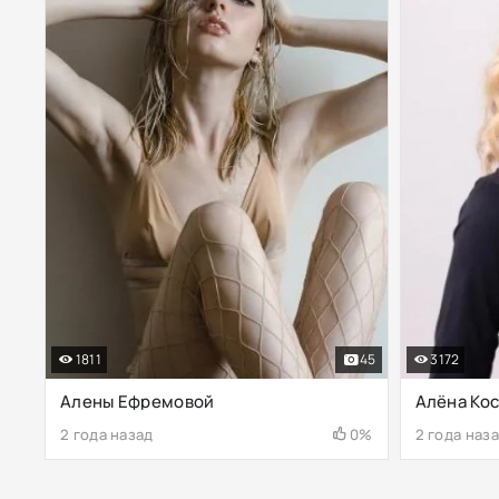
1811
45
3172
Алены Ефремовой
Алёна Ко
2 года назад
0%
2 года наз