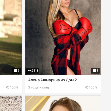
3
2318
8
Алена Ашмарина из Дом 2
100%
2 года назад
100%