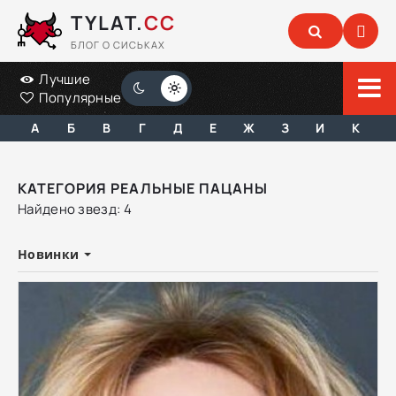
TYLAT.
CC
БЛОГ О СИСЬКАХ
Лучшие
Популярные
А
Б
В
Г
Д
Е
Ж
З
И
К
КАТЕГОРИЯ РЕАЛЬНЫЕ ПАЦАНЫ
Найдено звезд: 4
Новинки