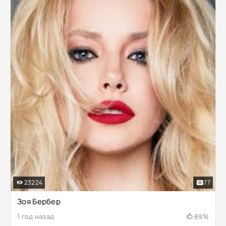
23224
77
Зоя Бербер
1 год назад
89%