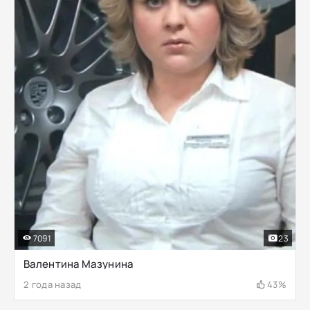
7091
23
Валентина Мазунина
2 года назад
43%