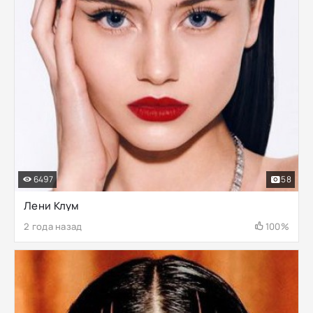
6497
58
Лени Клум
2 года назад
100%