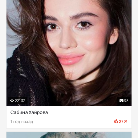
22132
38
Сабина Хайрова
1 год назад
27%