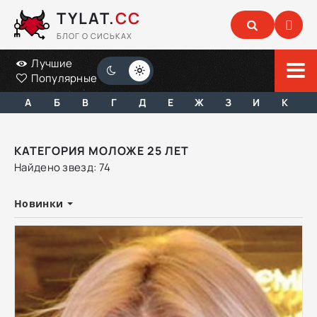
TYLAT.
CC
БЛОГ О СИСЬКАХ
Лучшие
Популярные
А
Б
В
Г
Д
Е
Ж
З
И
К
КАТЕГОРИЯ МОЛОЖЕ 25 ЛЕТ
Найдено звезд: 74
Новинки