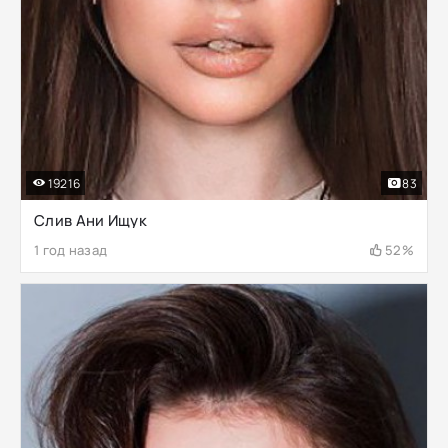
19216
83
Слив Ани Ищук
1 год назад
52%