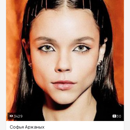
3429
30
Софья Аржаных