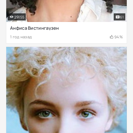
29155
61
Анфиса Вистингаузен
1 год назад
94%