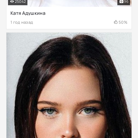
25042
96
Катя Адушкина
1 год назад
50%