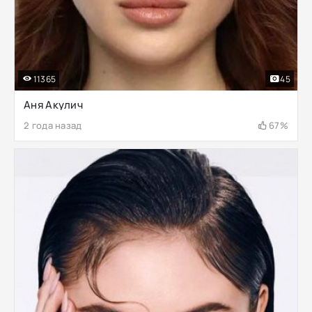
11365
45
Аня Акулич
2 года назад
67%