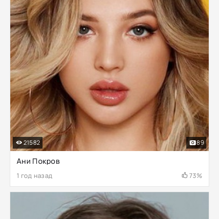
21582
89
Ани Покров
1 год назад
73%