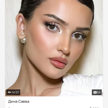
14137
66
Дина Саева