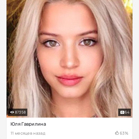
87358
64
Юля Гаврилина
11 месяцев назад
63%