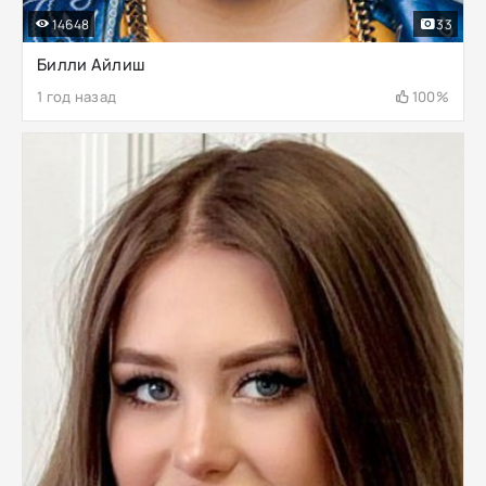
14648
33
Билли Айлиш
1 год назад
100%