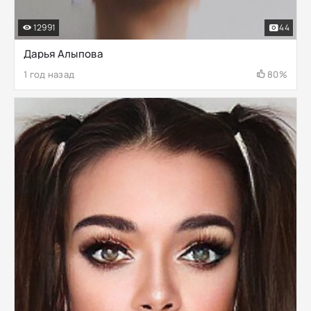
12991
44
Дарья Алыпова
1 год назад
80%