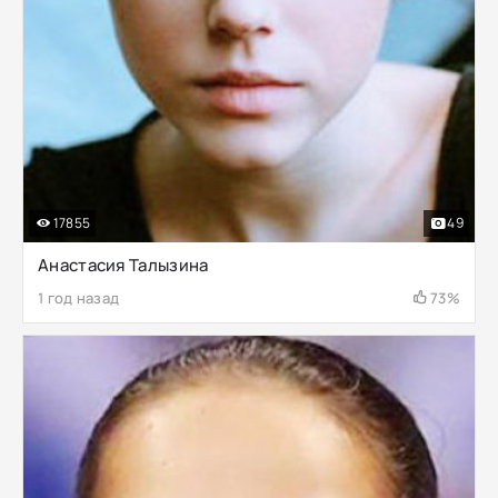
17855
49
Анастасия Талызина
1 год назад
73%