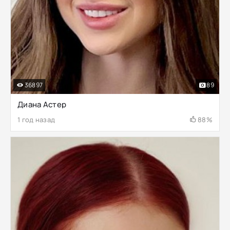
36897
89
Диана Астер
1 год назад
88%