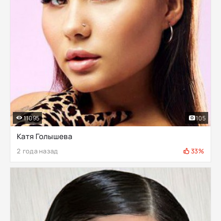
11095
105
Катя Голышева
2 года назад
33%