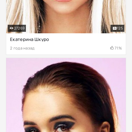
27269
125
Екатерина Шкуро
2 года назад
71%