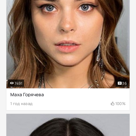
7491
36
Маха Горячева
1 год назад
100%