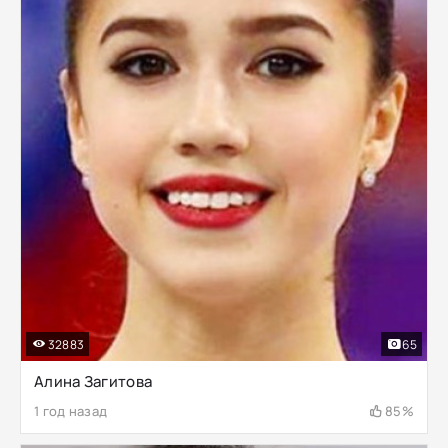
32883
65
Алина Загитова
1 год назад
85%