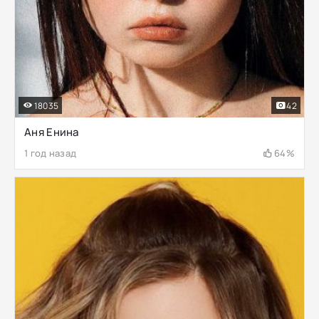
18035
42
Аня Енина
1 год назад
64%