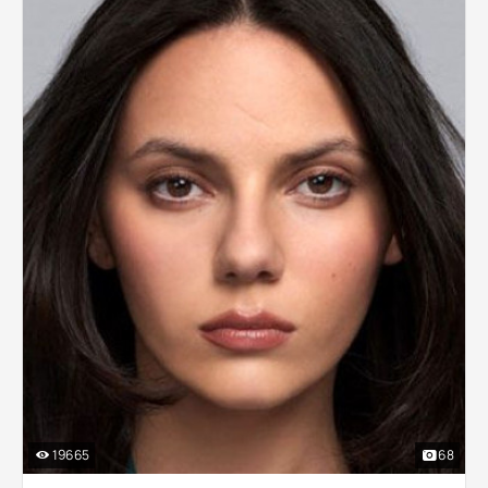
19665
68