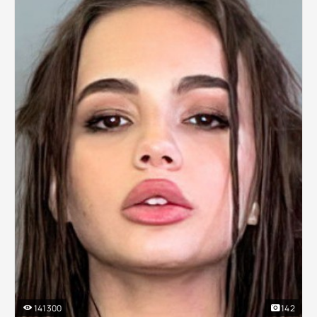
141300
142