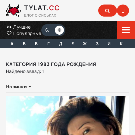
TYLAT.
CC
БЛОГ О СИСЬКАХ
Лучшие
Популярные
А
Б
В
Г
Д
Е
Ж
З
И
К
КАТЕГОРИЯ 1983 ГОДА РОЖДЕНИЯ
Найдено звезд: 1
Новинки