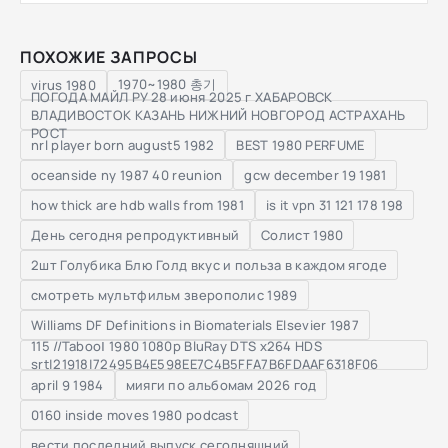
ПОХОЖИЕ ЗАПРОСЫ
1970~1980 총기
virus 1980
ПОГОДА МАЙЛ РУ 28 июня 2025 г ХАБАРОВСК
ВЛАДИВОСТОК КАЗАНЬ НИЖНИЙ НОВГОРОД АСТРАХАНЬ
РОСТ
nrl player born august5 1982
BEST 1980 PERFUME
oceanside ny 1987 40 reunion
gcw december 19 1981
how thick are hdb walls from 1981
is it vpn 31 121 178 198
День сегодня репродуктивный
Солист 1980
2шт Голубика Блю Голд вкус и польза в каждом ягоде
смотреть мультфильм зверополис 1989
Williams DF Definitions in Biomaterials Elsevier 1987
115 //TabooⅠ 1980 1080p BluRay DTS x264 HDS
srt|21918|72495B4E598EE7C4B5FFA7B6FDAAF6318F06
april 9 1984
мияги по альбомам 2026 год
0160 inside moves 1980 podcast
вести последний выпуск сегодняшний