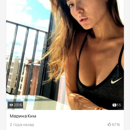
2316
55
Марина Ким
2 года назад
67%