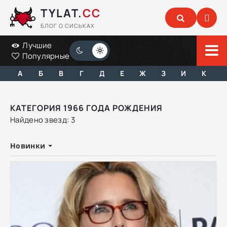
TYLAT.
CC
БЛОГ О СИСЬКАХ
Лучшие
Популярные
А
Б
В
Г
Д
Е
Ж
З
И
К
КАТЕГОРИЯ 1966 ГОДА РОЖДЕНИЯ
Найдено звезд: 3
Новинки