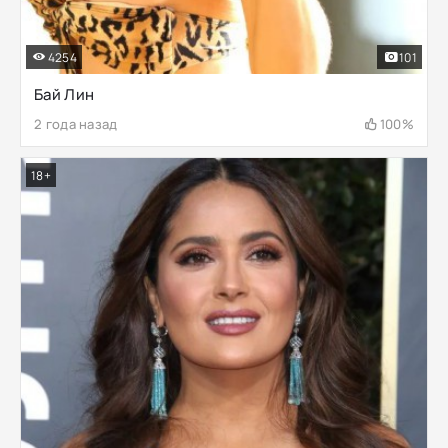
4254
101
Бай Лин
2 года назад
100%
18+