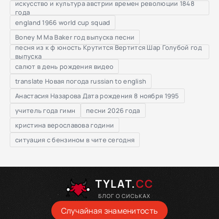
искусство и культура австрии времен революции 1848
года
england 1966 world cup squad
Boney M Ma Baker год выпуска песни
песня из к ф юность Крутится Вертится Шар Голубой год
выпуска
салют в день рождения видео
translate Новая погода russian to english
Анастасия Назарова Дата рождения 8 ноября 1995
учитель года гимн
песни 2026 года
кристина верославова години
ситуация с бензином в чите сегодня
TYLAT.
CC
БЛОГ О СИСЬКАХ
Случайная знаменитость